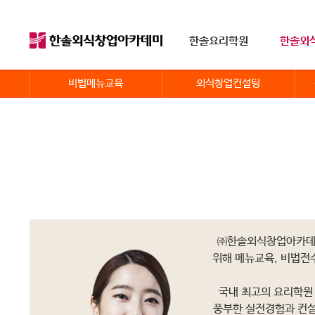
한솔요리학원
한솔외
비법메뉴교육
외식창업컨설팅
㈜한솔외식창업아카데미
위해 메뉴교육, 비법전
국내 최고의 요리학원
풍부한 실전경험과 컨설