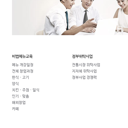
비법메뉴교육
정부위탁사업
메뉴 개강일정
전통시장 위탁사업
전체 창업과정
지자체 위탁사업
한식 · 고기
정부사업 경쟁력
양식
치킨 · 주점 · 일식
인기 · 맞춤
해외창업
카페