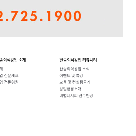
솔외식창업 소개
한솔외식창업 커뮤니티
개
한솔외식창업 소식
업 전문셰프
이벤트 및 특강
업 전문위원
교육 및 컨설팅후기
창업현장소개
비법레시피 전수현장