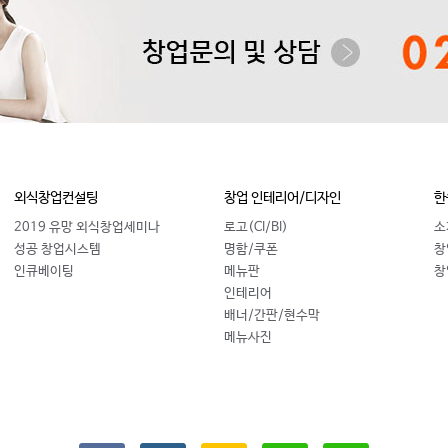
외식창업컨설팅
창업 인테리어/디자인
한
2019 유망 외식창업세미나
로고(CI/BI)
소
성공 창업시스템
명함/쿠폰
창
인큐베이팅
메뉴판
창
인테리어
배너/간판/현수막
메뉴사진