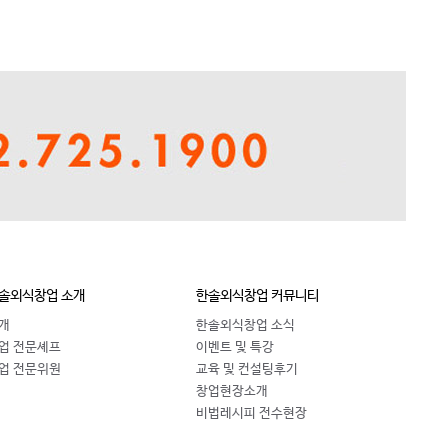
솔외식창업 소개
한솔외식창업 커뮤니티
개
한솔외식창업 소식
업 전문셰프
이벤트 및 특강
업 전문위원
교육 및 컨설팅후기
창업현장소개
비법레시피 전수현장