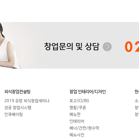
외식창업컨설팅
창업 인테리어/디자인
한
2019 유망 외식창업세미나
로고(CI/BI)
소
성공 창업시스템
명함/쿠폰
창
인큐베이팅
메뉴판
창
인테리어
배너/간판/현수막
메뉴사진