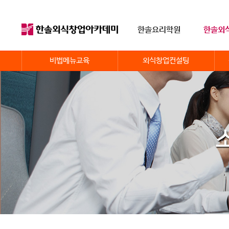
한솔요리학원
한솔외
비법메뉴교육
외식창업컨설팅