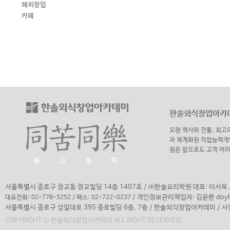
해외창업
카페
한솔외식창업아카데
오랜 역사와 전통, 최고
과 체계화된 직업능력개
원은 앞으로도 고객 여
서울특별시 종로구 장교동 장교빌딩 14층 1407호
/
㈜한솔요리학원 대표: 이서욱 /
/
개인정보관리책임자: 김윤환
doy
대표전화: 02-778-5252 / 팩스: 02-722-0237
서울특별시 종로구 삼일대로 395 종로빌딩 6층, 7층 / 한솔외식창업아카데미 / 사업
COPYRIGHT © 한솔외식창업아카데미 ALL RIGHT RESERVED.