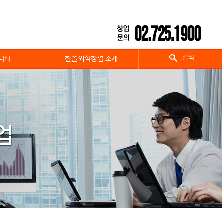
검색
니티
한솔외식창업 소개
업