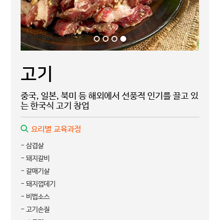
고기
중국, 일본, 북미 등 해외에서 선풍적 인기를 끌고 있
는 한국식 고기 창업
요리별 교육과정
- 삼겹살
- 돼지갈비
- 갈매기살
- 돼지껍데기
- 비법소스
- 고기손질