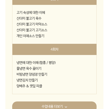
고기 숙성에 대한 이헤
산더미 불고기 육수
산더미 불고기 마약소스
산더미 불고기 고기소스
개인 야채소스 만들기
4회차
냉면에 대한 이해(함흥 / 평양)
물냉면 육수 끓이기
비빔냉면 양념장 만들기
냉면김치 만들기
양배추 & 깻잎 피클
수업내용 더보기