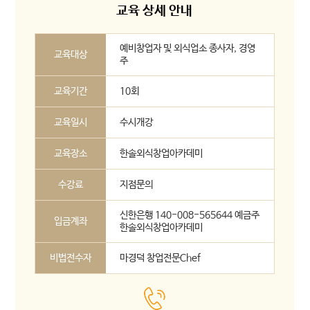
교육 상세 안내
예비창업자 및 외식업소 종사자, 경영
교육대상
주
교육기간
10회
교육일시
수시개강
교육장소
한솔외식창업아카데미
수강료
지점문의
신한은행 140-008-565644 예금주
입금계좌
한솔외식창업아카데미
비법전수자
마경덕 창업전문Chef