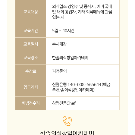
외식업소 경영주 및 종사자, 예비 국내
교육대상
및 해외 창업자, 기타 외식메뉴에 관심
있는 자
교육기간
5일 - 40시간
교육일시
수시개강
교육장소
한솔외식창업아카데미
수강료
지점문의
신한은행 140-008-565644(예금
입금계좌
주:한솔외식창업아카데미)
비법전수자
창업전문Chef
한솔외식창업아카데미