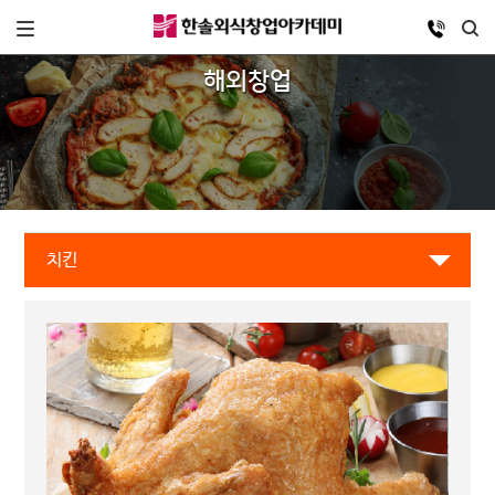
해외창업
치킨