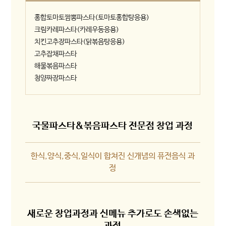
홍합토마토짬뽕파스타(토마토홍합탕응용)
크림카레파스타(카레우동응용)
치킨고추장파스타(닭볶음탕응용)
고추잡채파스타
해물볶음파스타
청양짜장파스타
국물파스타&볶음파스타 전문점 창업 과정
한식,양식,중식,일식이 합쳐진 신개념의 퓨전음식 과
정
새로운 창업과정과 신메뉴 추가로도 손색없는