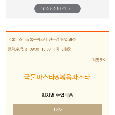
수강 상담 신청하기
국물파스타&볶음파스타 전문점 창업 과정
월,화,수,목,금
09:30~13:30
1 회
진행중
지점문의
국물파스타&볶음파스타
회차별 수업내용
1회차