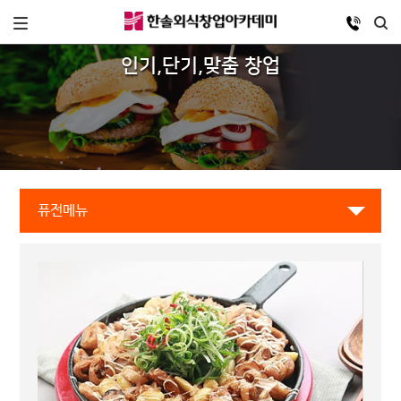
인기,단기,맞춤 창업
퓨전메뉴