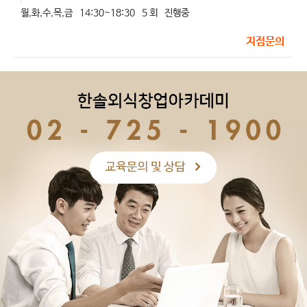
월,화,수,목,금
14:30~18:30
5 회
진행중
지점문의