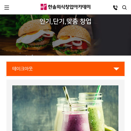
인기,단기,맞춤 창업
테이크아웃