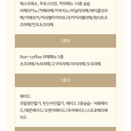
에스프레소, 우유스티밍, 커피메뉴 10종 실습
아메리카노/카페라떼/카푸치노/바닐라라떼/헤이즐넛라
떼/카페모카/카라멜마끼아또/모카카라멜라떼/화이트초
코라떼/민트초코라떼
2회차
Non-coffee 라떼메뉴 5종
초코라떼/녹차라떼/고구마라떼/차이라떼/오곡라떼
3회차
에이드
과일청만들기, 탄산수만들기, 에이드 5종실습- 자몽에이
드/레몬에이드/오렌지에이드/유자에이드/스트로베리에
이드