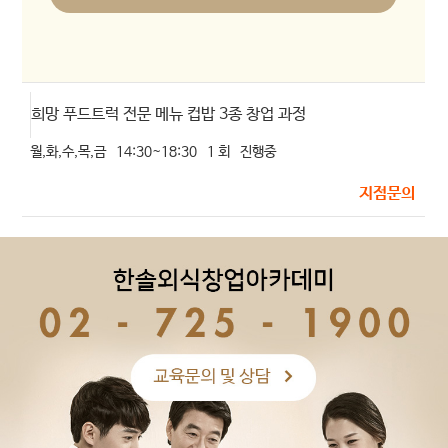
희망 푸드트럭 전문 메뉴 컵밥 3종 창업 과정
월,화,수,목,금
14:30~18:30
1 회
진행중
지점문의