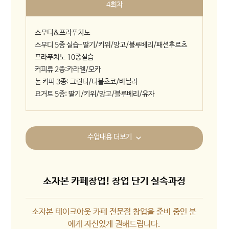
4회차
스무디&프라푸치노
스무디 5종 실습-딸기/키위/망고/블루베리/패션후르츠
프라푸치노 10종실습
커피류 2종:카라멜/모카
논 커피 3종: 그린티/더블초코/바닐라
요거트 5종: 딸기/키위/망고/블루베리/유자
수업내용 더보기
소자본 카페창업! 창업 단기 실속과정
소자본 테이크아웃 카페 전문점 창업을 준비 중인 분
에게 자신있게 권해드립니다.