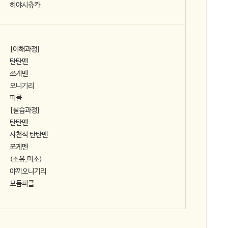
히야시츄카
[이해과정]
탄탄멘
쯔게멘
오니기리
피클
[실습과정]
탄탄멘
사천식 탄탄멘
쯔게멘
(소유,미소)
야끼오니기리
모둠피클