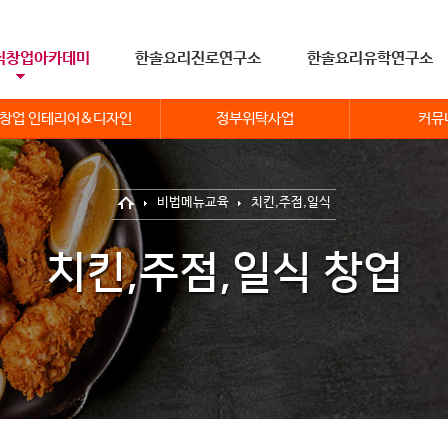
식창업아카데미
한솔요리진로연구소
한솔요리유학연구소
창업 인테리어&디자인
정부위탁사업
커뮤
비법메뉴교육
치킨,주점,일식
치킨,주점,일식 창업