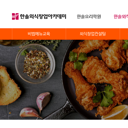
한솔요리학원
한솔외
비법메뉴교육
외식창업컨설팅