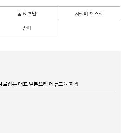
롤 & 초밥
사시미 & 스시
장어
사로잡는 대표 일본요리 메뉴교육 과정