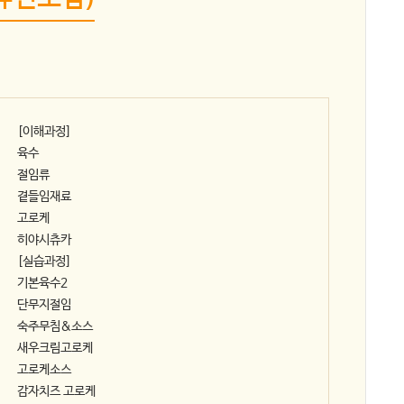
[이해과정]
육수
절임류
곁들임재료
고로케
히야시츄카
[실습과정]
기본육수2
단무지절임
숙주무침&소스
새우크림고로케
고로케소스
감자치즈 고로케