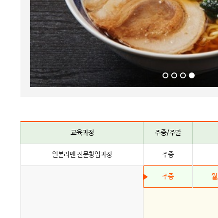
교육과정
주중/주말
일본라멘 전문창업과정
주중
주중
월