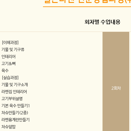
회차별 수업내용
[이해과정]
기물 및 기구류
인테리어
고기&뼈
육수
[실습과정]
기물 및 기구소개
2회차
라멘집 인테리어
고기부위설명
기본 육수 만들기1
차슈만들기(2종)
라멘용계란만들기
차슈덮밥