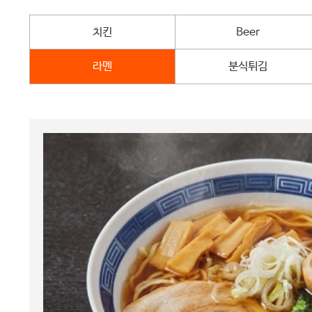
치킨
Beer
라멘
분식튀김