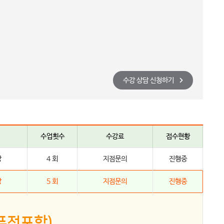
수강 상담 신청하기
수업횟수
수강료
접수현황
강
4 회
지점문의
진행중
강
5 회
지점문의
진행중
퓨전포함)