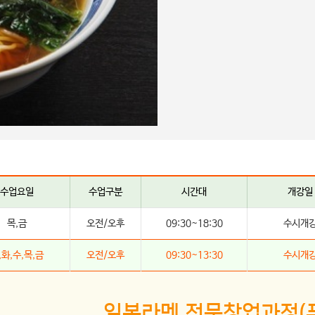
수업요일
수업구분
시간대
개강일
목,금
오전/오후
09:30~18:30
수시개
,화,수,목,금
오전/오후
09:30~13:30
수시개
일본라멘 전문창업과정(