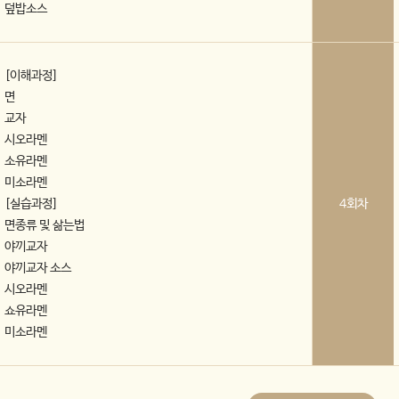
덮밥소스
[이해과정]
면
교자
시오라멘
소유라멘
미소라멘
[실습과정]
4회차
면종류 및 삶는법
야끼교자
야끼교자 소스
시오라멘
쇼유라멘
미소라멘