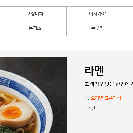
포장마차
이자카야
돈까스
돈부리
라멘
고객의 입맛을 한입에 
요리별 교육과정
- 라멘