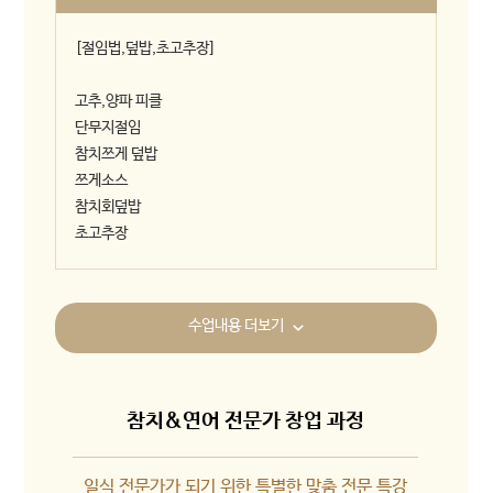
[절임법,덮밥,초고추장]
고추,양파 피클
단무지절임
참치쯔게 덮밥
쯔게소스
참치회덮밥
초고추장
수업내용 더보기
참치&연어 전문가 창업 과정
일식 전문가가 되기 위한 특별한 맞춤 전문 특강