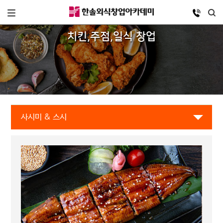
치킨,주점,일식 창업
사시미 & 스시