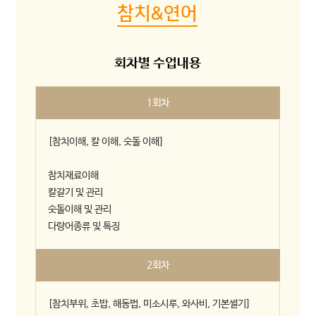
참치&연어
회차별 수업내용
1회차
[참치이해, 칼 이해, 숫돌 이해]
참치재료이해
칼갈기 및 관리
숫돌이해 및 관리
다랑어종류 및 특징
2회차
[참치부위, 초밥, 해동법, 미소시루, 와사비, 기본썰기]