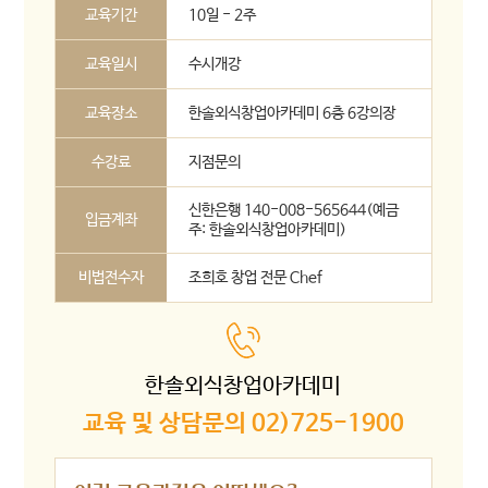
교육기간
10일 - 2주
교육일시
수시개강
교육장소
한솔외식창업아카데미 6층 6강의장
수강료
지점문의
신한은행 140-008-565644(예금
입금계좌
주: 한솔외식창업아카데미)
비법전수자
조희호 창업 전문 Chef
한솔외식창업아카데미
교육 및 상담문의 02)725-1900