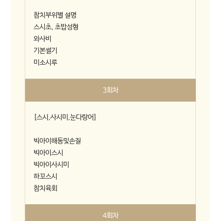
참치부위별 설명
스시초, 초밥성형
와사비
기본썰기
미소시루
3회차
[스시,사시미,눈다랑어]
빅아이해동및손질
빅아이스시
빅아이사시미
하꼬스시
참치육회
4회차