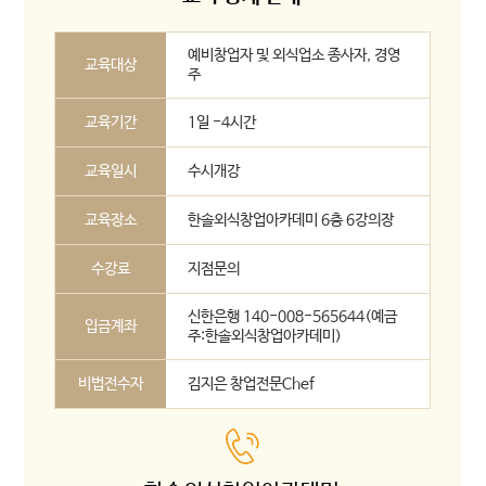
예비창업자 및 외식업소 종사자, 경영
교육대상
주
교육기간
1일 -4시간
교육일시
수시개강
교육장소
한솔외식창업아카데미 6층 6강의장
수강료
지점문의
신한은행 140-008-565644(예금
입금계좌
주:한솔외식창업아카데미)
비법전수자
김지은 창업전문Chef