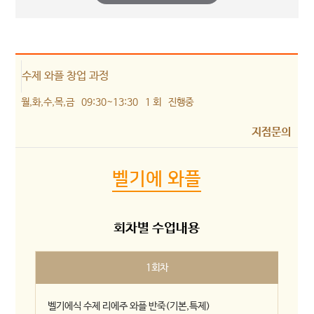
수제 와플 창업 과정
월,화,수,목,금
09:30~13:30
1 회
진행중
지점문의
벨기에 와플
회차별 수업내용
1회차
벨기에식 수제 리에주 와플 반죽(기본,특제)