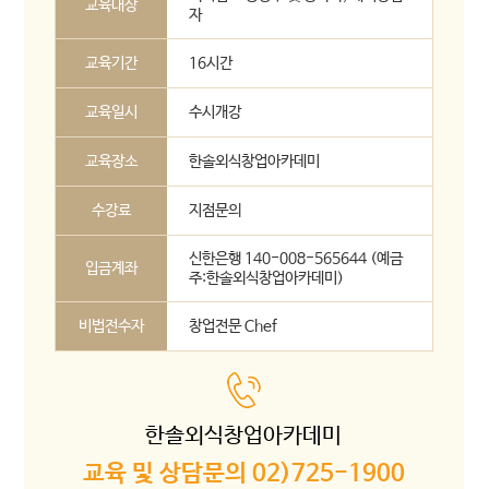
교육대상
자
교육기간
16시간
교육일시
수시개강
교육장소
한솔외식창업아카데미
수강료
지점문의
신한은행 140-008-565644 (예금
입금계좌
주:한솔외식창업아카데미)
비법전수자
창업전문 Chef
한솔외식창업아카데미
교육 및 상담문의 02)725-1900