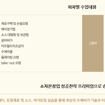
회차별 수업내용
재료구매 및 손질요령
에이징기법
소스 대량화 및 보관법
갈비버거
2회차
비프칠리치츠감자
수제피클
플레이팅 요령
take-out 요령
소자본창업 성공전략 프리미엄으로 승
티, 토핑재료 및 소스, 버거토핑 실습을 통해 최상의 수제버거 기술과 