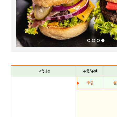
교육과정
주중/주말
주중
월