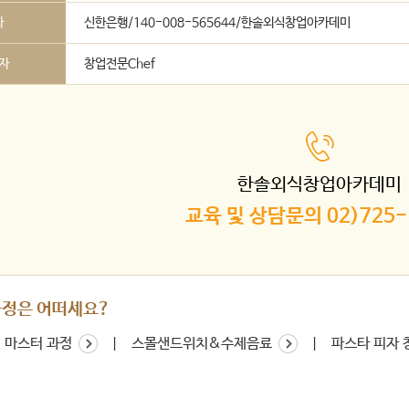
좌
신한은행/140-008-565644/한솔외식창업아카데미
자
창업전문Chef
한솔외식창업아카데미
교육 및 상담문의 02)725-
과정은 어떠세요?
 마스터 과정
스몰샌드위치&수제음료
파스타 피자