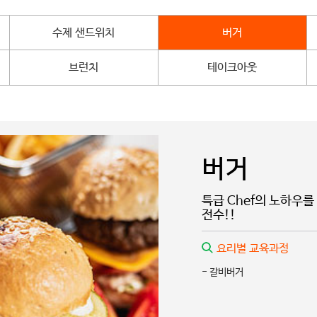
수제 샌드위치
버거
브런치
테이크아웃
버거
특급 Chef의 노하우
전수!!
요리별 교육과정
- 갈비버거