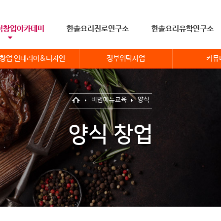
식창업아카데미
한솔요리진로연구소
한솔요리유학연구소
창업 인테리어&디자인
정부위탁사업
커뮤
비법메뉴교육
양식
양식 창업