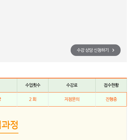
수강 상담 신청하기
수업횟수
수강료
접수현황
강
2 회
지점문의
진행중
업과정