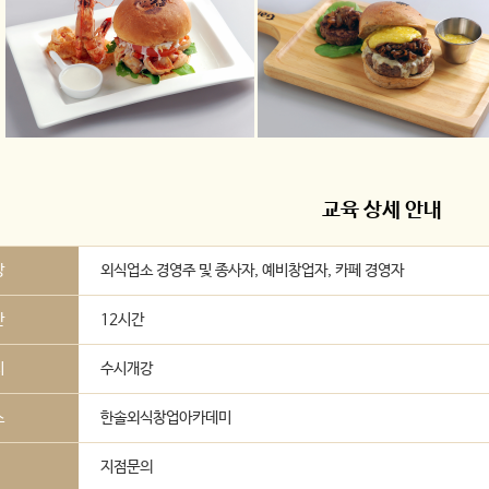
교육 상세 안내
상
외식업소 경영주 및 종사자, 예비창업자, 카페 경영자
간
12시간
시
수시개강
소
한솔외식창업아카데미
지점문의