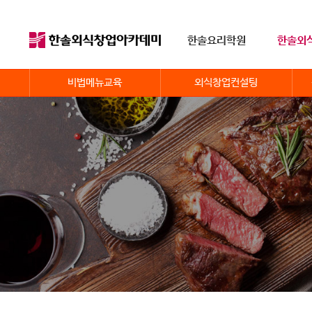
한솔요리학원
한솔외
비법메뉴교육
외식창업컨설팅