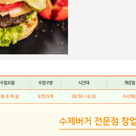
수업요일
수업구분
시간대
개강일
,화,수,목,금
오전/오후
09:30~16:30
수시개
수제버거 전문점 창