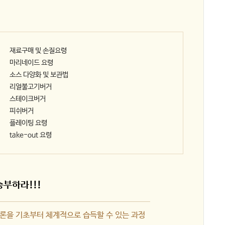
재료구매 및 손질요령
마리네이드 요령
소스 다양화 및 보관법
리얼불고기버거
스테이크버거
피쉬버거
플레이팅 요령
take-out 요령
부하라!!!
이론을 기초부터 체계적으로 습득할 수 있는 과정