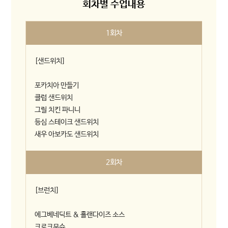
회차별 수업내용
1회차
[샌드위치]
포카치아 만들기
클럽 샌드위치
그릴 치킨 파니니
등심 스테이크 샌드위치
새우 아보카도 샌드위치
2회차
[브런치]
에그베네딕트 & 홀랜다이즈 소스
크로크무슈