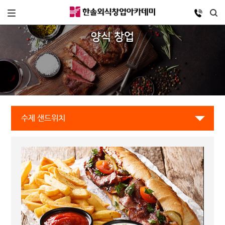
양식 창업
수제 샌드위치