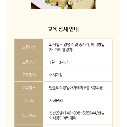
교육 상세 안내
외식업소 경영주 및 종사자, 예비창업
교육대상
자, 카페 경영자
교육기간
1일 - 8시간
교육일시
수시개강
교육장소
한솔외식창업아카데미 6층 6강의장
수강료
지점문의
신한은행/140-008-565644/한솔
입금계좌
외식창업아카데미