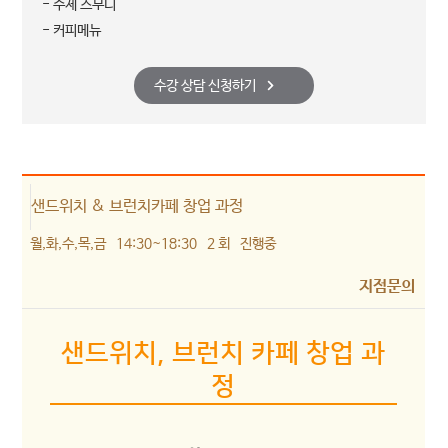
- 수제 스무디
- 커피메뉴
수강 상담 신청하기
샌드위치 & 브런치카페 창업 과정
월,화,수,목,금
14:30~18:30
2 회
진행중
지점문의
샌드위치, 브런치 카페 창업 과
정