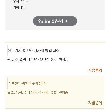
- 수제 스무디
- 커피메뉴
수강 상담 신청하기
샌드위치 & 브런치카페 창업 과정
월,화,수,목,금
14:30~18:30
2 회
진행중
지점문의
스몰샌드위치&수제음료
월,화,수,목,금
14:00~17:00
3 회
진행중
지점문의