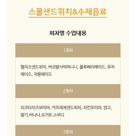
스몰샌드위치&수제음료
회차별 수업내용
1회차
햄치즈샌드위치, 버섯발사믹파니니, 블루베리에이드, 유자
에이드, 자몽에이드
2회차
리코타치즈또띠아, 카프레제샌드위치, 치킨또띠아, 망고,
딸기,바나나,요거트 스무디
3회차