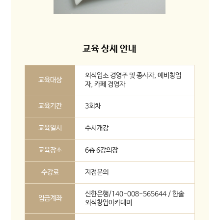
교육 상세 안내
외식업소 경영주 및 종사자, 예비창업
교육대상
자, 카페 경영자
교육기간
3회차
교육일시
수시개강
교육장소
6층 6강의장
수강료
지점문의
신한은행/140-008-565644 / 한솔
입금계좌
외식창업아카데미