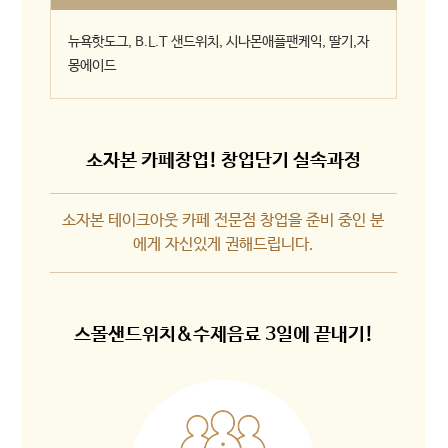
뉴욕핫도그, B.L.T 샌드위치, 시나몬애플팬케익, 딸기,자
몽에이드
소자본 카페창업! 창업단기 실속과정
소자본 테이크아웃 카페 전문점 창업을 준비 중인 분
에게 자신있게 권해드립니다.
스몰샌드위치&수제음료 3일에 끝내기!