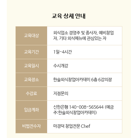
교육 상세 안내
외식업소 경영주 및 종사자, 예비창업
교육대상
자, 기타 외식메뉴에 관심있는 자
교육기간
1일-4시간
교육일시
수시개강
교육장소
한솔외식창업아카데미 6층 6강의장
수강료
지점문의
신한은행 140-008-565644 (예금
입금계좌
주:한솔외식창업아카데미)
비법전수자
마경덕 창업전문 Chef