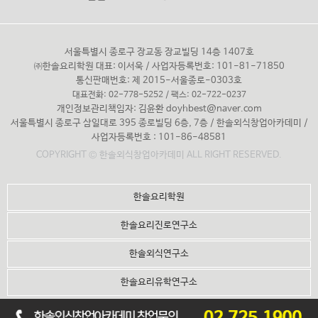
서울특별시 종로구 장교동 장교빌딩 14층 1407호
㈜한솔요리학원 대표: 이서욱 / 사업자등록번호: 101-81-71850
통신판매번호: 제 2015-서울종로-0303호
대표전화: 02-778-5252 / 팩스: 02-722-0237
개인정보관리책임자: 김윤환
doyhbest@naver.com
서울특별시 종로구 삼일대로 395 종로빌딩 6층, 7층 / 한솔외식창업아카데미 /
사업자등록번호 : 101-86-48581
COPYRIGHT © 한솔외식창업아카데미 ALL RIGHT RESERVED.
한솔요리학원
한솔요리진로연구소
한솔외식연구소
한솔요리유학연구소