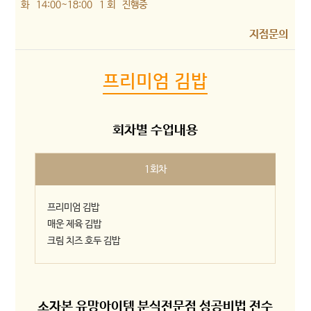
화
14:00~18:00
1 회
진행중
지점문의
프리미엄 김밥
회차별 수업내용
1회차
프리미엄 김밥
매운 제육 김밥
크림 치즈 호두 김밥
소자본 유망아이템 분식전문점 성공비법 전수