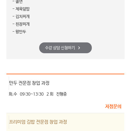
- 쫄면
- 제육덮밥
- 김치찌개
- 된장찌개
- 왕만두
수강 상담 신청하기
만두 전문점 창업 과정
화,수
09:30~13:30
2 회
진행중
지점문의
프리미엄 김밥 전문점 창업 과정