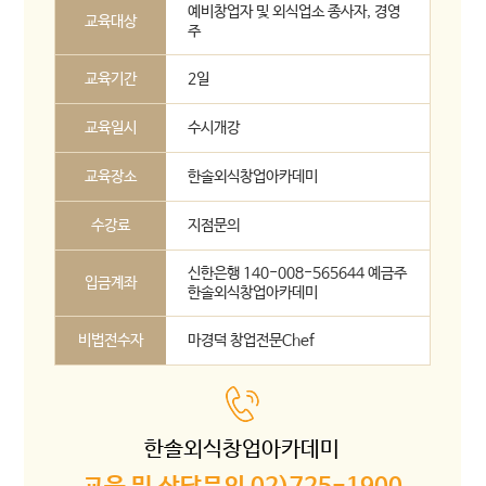
예비창업자 및 외식업소 종사자, 경영
교육대상
주
교육기간
2일
교육일시
수시개강
교육장소
한솔외식창업아카데미
수강료
지점문의
신한은행 140-008-565644 예금주
입금계좌
한솔외식창업아카데미
비법전수자
마경덕 창업전문Chef
한솔외식창업아카데미