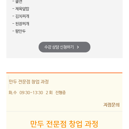
- 쫄면
- 제육덮밥
- 김치찌개
- 된장찌개
- 왕만두
수강 상담 신청하기
만두 전문점 창업 과정
화,수
09:30~13:30
2 회
진행중
지점문의
만두 전문점 창업 과정