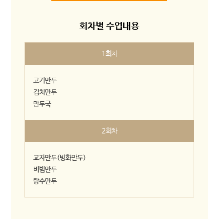
회차별 수업내용
1회차
고기만두
김치만두
만두국
2회차
교자만두(빙화만두)
비빔만두
탕수만두