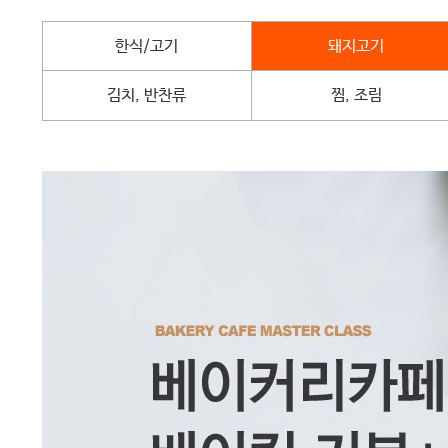
한식/고기
돼지고기
김치, 반찬류
찜, 조림