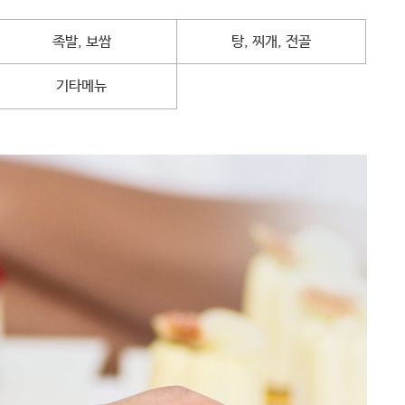
족발, 보쌈
탕, 찌개, 전골
기타메뉴