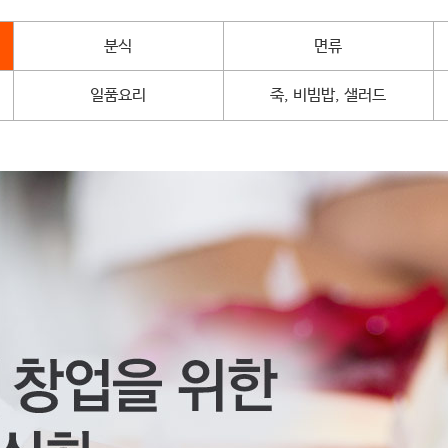
분식
면류
일품요리
죽, 비빔밥, 샐러드