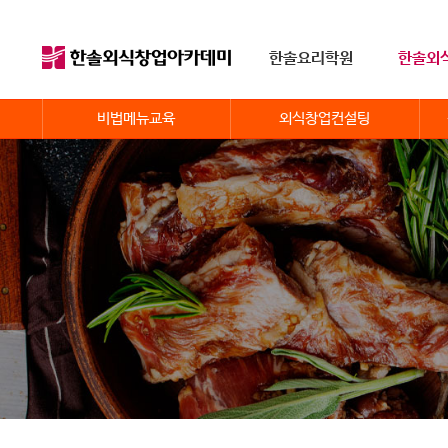
한솔요리학원
한솔외
비법메뉴교육
외식창업컨설팅