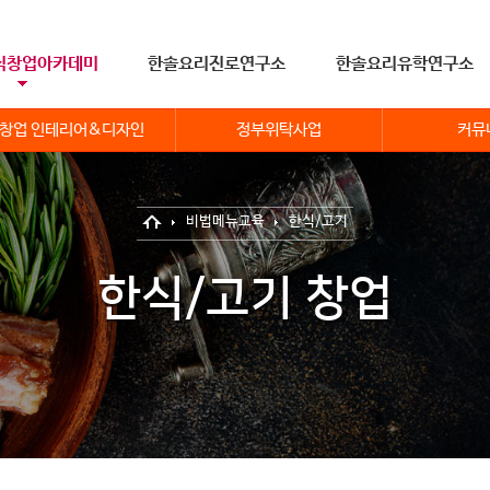
식창업아카데미
한솔요리진로연구소
한솔요리유학연구소
창업 인테리어&디자인
정부위탁사업
커뮤
비법메뉴교육
한식/고기
한식/고기 창업