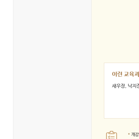
이런 교육
새우장, 낙지
개강