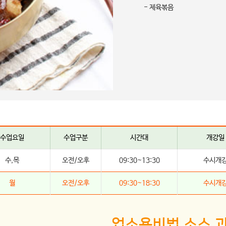
- 제육볶음
수업요일
수업구분
시간대
개강일
수,목
오전/오후
09:30~13:30
수시개
월
오전/오후
09:30~18:30
수시개
업소용비법 소스 