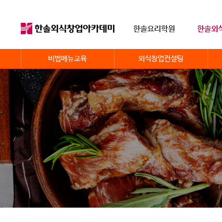
한솔요리학원
한솔외
비법메뉴교육
외식창업컨설팅