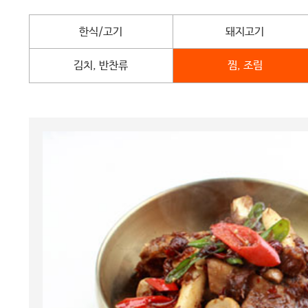
한식/고기
돼지고기
김치, 반찬류
찜, 조림