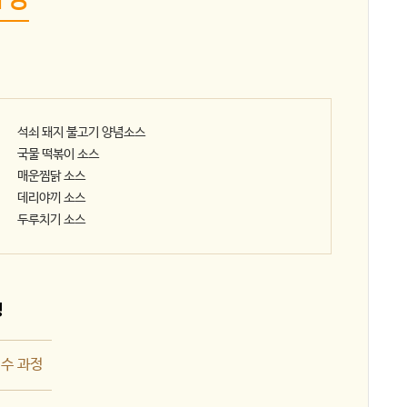
석쇠 돼지 불고기 양념소스
국물 떡볶이 소스
매운찜닭 소스
데리야끼 소스
두루치기 소스
정
전수 과정