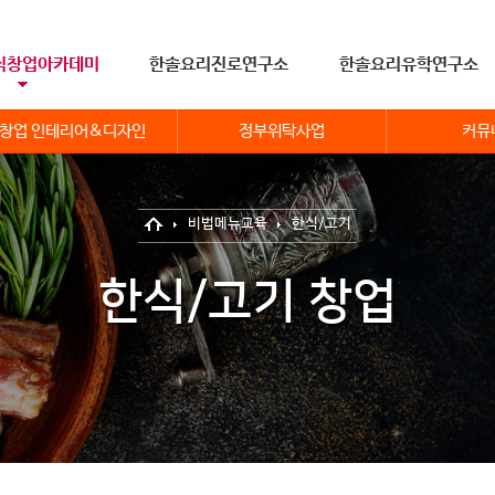
식창업아카데미
한솔요리진로연구소
한솔요리유학연구소
창업 인테리어&디자인
정부위탁사업
커뮤
비법메뉴교육
한식/고기
한식/고기 창업