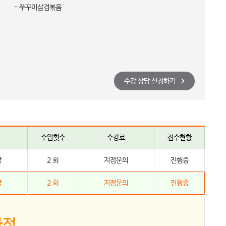
- 쭈꾸미삼겹볶음
수강 상담 신청하기
수업횟수
수강료
접수현황
강
2 회
지점문의
진행중
강
2 회
지점문의
진행중
과정