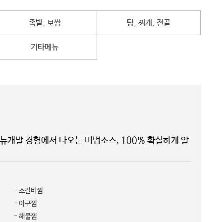
족발, 보쌈
탕, 찌개, 전골
기타메뉴
메뉴개발 경험에서 나오는 비법소스, 100% 확실하게 알
- 소갈비찜
- 아구찜
- 해물찜