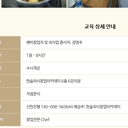
교육 상세 안내
상
예비창업자 및 외식업 종사자, 경영주
간
1일 - 8시간
시
수시개강
소
한솔외식창업아카데미 6층 6강의장
지점문의
좌
신한은행 140-008-565644 예금주: 한솔외식창업아카데미
자
창업전문 Chef