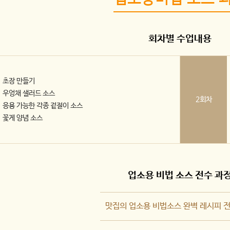
회차별 수업내용
초장 만들기
우엉채 샐러드 소스
2회차
응용 가능한 각종 겉절이 소스
꽃게 양념 소스
업소용 비법 소스 전수 과
맛집의 업소용 비법소스 완벽 레시피 